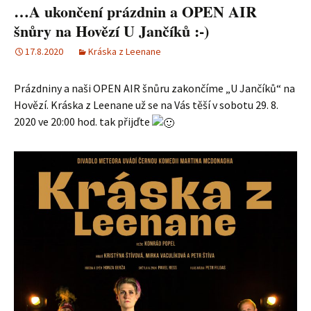
…A ukončení prázdnin a OPEN AIR
šnůry na Hovězí U Jančíků :-)
17.8.2020
Kráska z Leenane
Prázdniny a naši OPEN AIR šnůru zakončíme „U Jančíků“ na
Hovězí. Kráska z Leenane už se na Vás těší v sobotu 29. 8.
2020 ve 20:00 hod. tak přijďte