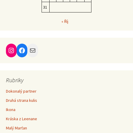
31
« Říj
Instagram
Facebook
Mail
Rubriky
Dokonalý partner
Druhá strana kulis
Ikona
Kráska z Leenane
Malý Marťan