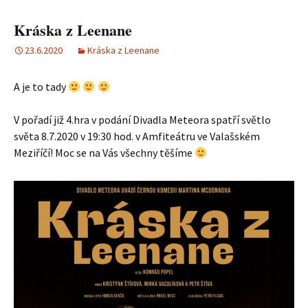
Kráska z Leenane
23.6.2020
Kráska z Leenane
A je to tady
V pořadí již 4.hra v podání Divadla Meteora spatří světlo
světa 8.7.2020 v 19:30 hod. v Amfiteátru ve Valašském
Meziříčí! Moc se na Vás všechny těšíme